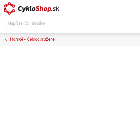
Prejsť
na
obsah
Horské - Celoodpružené