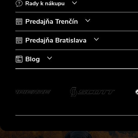
Rady k nákupu
ä
t
Predajňa Trenčín
i
Predajňa Bratislava
e
Blog