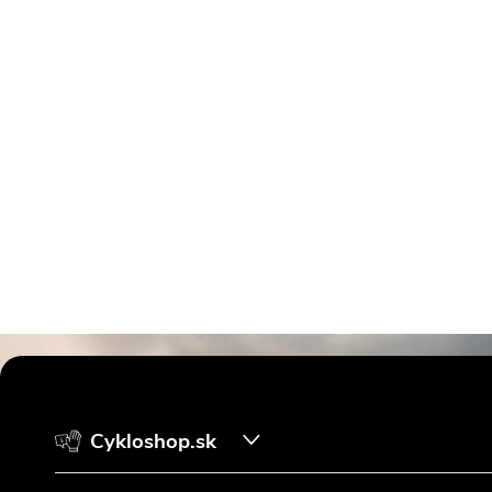
Z
á
Cykloshop.sk
p