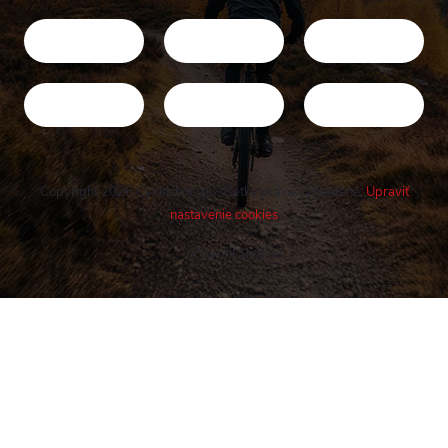
Copyright 2026
Cykloshop.sk
. Všetky práva vyhradené.
Upraviť
nastavenie cookies
Vytvoril Shoptet
Buďte v obraze! Novinky, rozhovory,
tipy a triky.