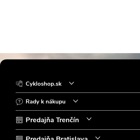
Z
á
Cykloshop.sk
p
Rady k nákupu
ä
t
Predajňa Trenčín
i
Predajňa Bratislava