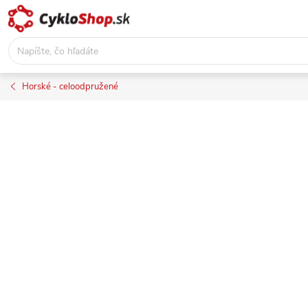
Prejsť
na
obsah
Horské - celoodpružené