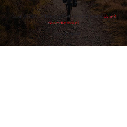
Copyright 2026
Cykloshop.sk
. Všetky práva vyhradené.
Upraviť
nastavenie cookies
Vytvoril Shoptet
Buďte v obraze! Novinky, rozhovory,
tipy a triky.