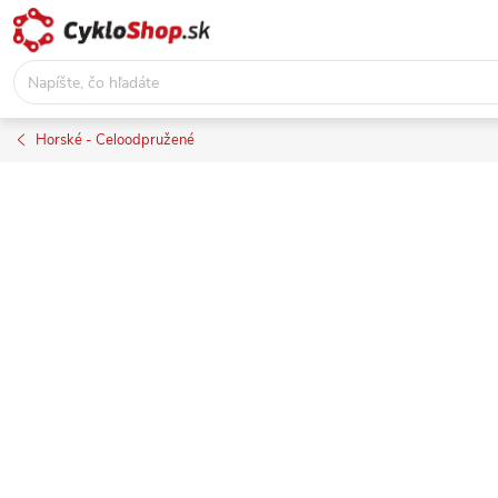
Prejsť
na
obsah
Horské - Celoodpružené