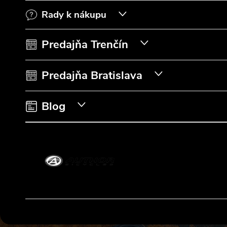
Rady k nákupu
ä
t
Predajňa Trenčín
i
Predajňa Bratislava
e
Blog