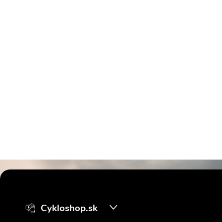
Z
á
Cykloshop.sk
p