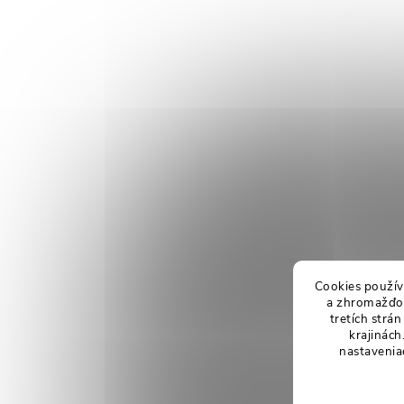
Cookies použív
a zhromažďov
tretích strá
krajinách
nastavenia