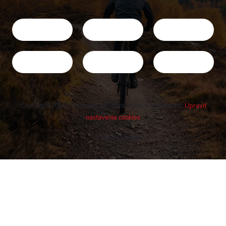
Copyright 2026
Cykloshop.sk
. Všetky práva vyhradené.
Upraviť
nastavenie cookies
Vytvoril Shoptet
Buďte v obraze! Novinky, rozhovory,
tipy a triky.