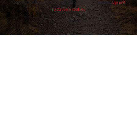
Copyright 2026
Cykloshop.sk
. Všetky práva vyhradené.
Upraviť
nastavenie cookies
Vytvoril Shoptet
Buďte v obraze! Novinky, rozhovory,
tipy a triky.