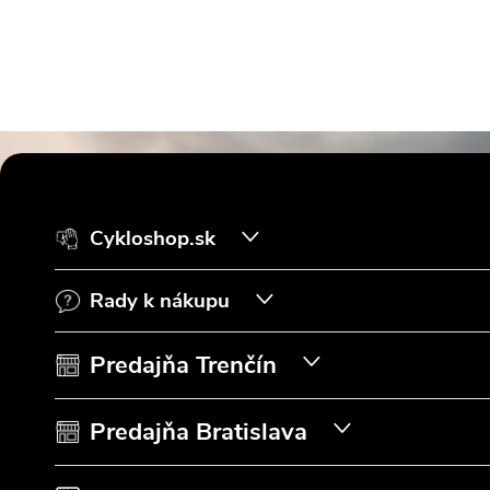
Z
á
Cykloshop.sk
p
Rady k nákupu
ä
t
Predajňa Trenčín
i
Predajňa Bratislava
e