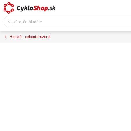
Prejsť
na
obsah
Horské - celoodpružené