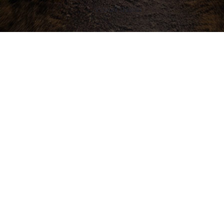
Vytvoril Shoptet
Buďte v obraze! Novinky, rozhovory,
tipy a triky.