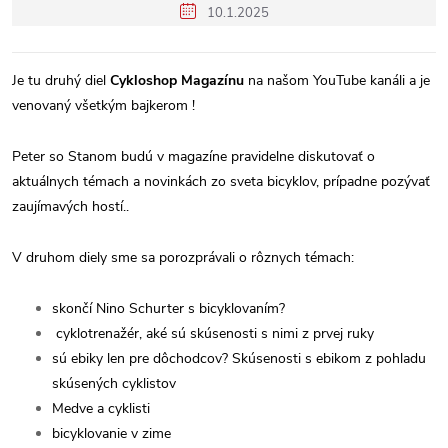
10.1.2025
Je tu druhý diel
Cykloshop Magazínu
na našom YouTube kanáli a je
venovaný všetkým bajkerom !
Peter so Stanom budú v magazíne pravidelne diskutovať o
aktuálnych témach a novinkách zo sveta bicyklov, prípadne pozývať
zaujímavých hostí..
V druhom diely sme sa porozprávali o rôznych témach:
skončí Nino Schurter s bicyklovaním?
cyklotrenažér, aké sú skúsenosti s nimi z prvej ruky
sú ebiky len pre dôchodcov? Skúsenosti s ebikom z pohladu
skúsených cyklistov
Medve a cyklisti
bicyklovanie v zime