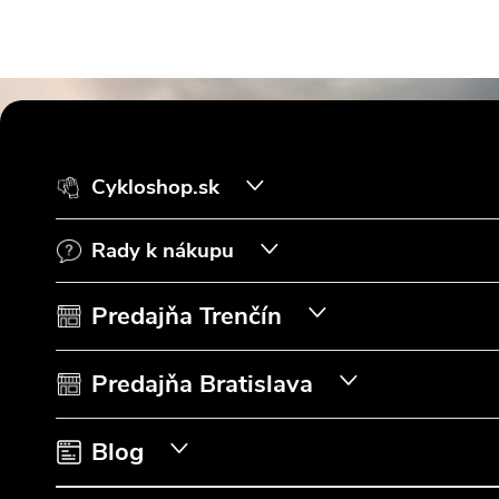
Z
á
Cykloshop.sk
p
Rady k nákupu
ä
t
Predajňa Trenčín
i
Predajňa Bratislava
e
Blog