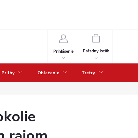
NÁKUPNÝ
KOŠÍK
Prázdny košík
Prihlásenie
Prilby
Oblečenie
Tretry
Poukazy
okolie
m rajom