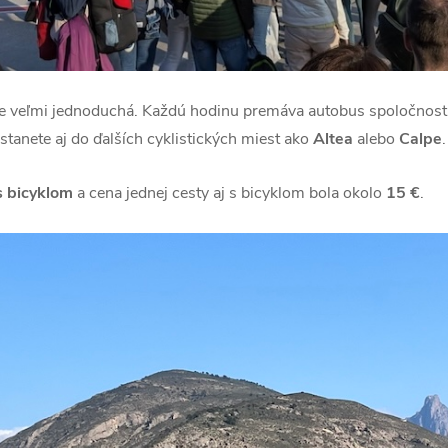
je veľmi jednoduchá. Každú hodinu premáva autobus spoločnost
anete aj do ďalších cyklistických miest ako
Altea
alebo
Calpe
.
s bicyklom
a cena jednej cesty aj s bicyklom bola okolo
15 €
.