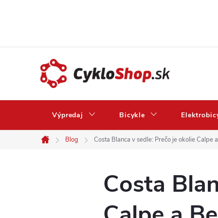
Prejsť
na
obsah
Výpredaj
Bicykle
Elektrobic
Blog
Costa Blanca v sedle: Prečo je okolie Calpe
Domov
Costa Blan
Calpe a Be