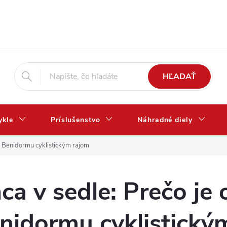
HĽADAŤ
ykle
Príslušenstvo
Náhradné diely
 a Benidormu cyklistickým rajom
ca v sedle: Prečo je 
nidormu cyklistický