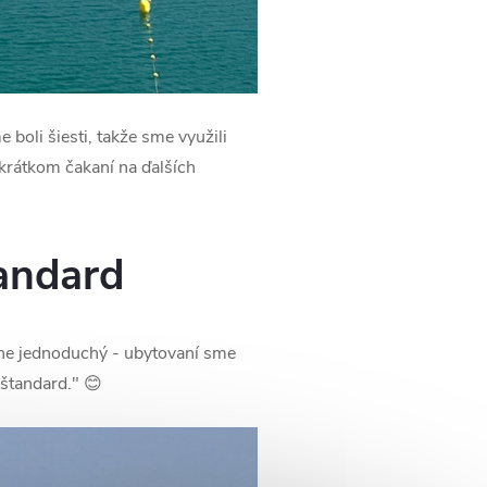
e boli šiesti, takže sme využili
 krátkom čakaní na ďalších
tandard
rne jednoduchý - ubytovaní sme
štandard." 😊