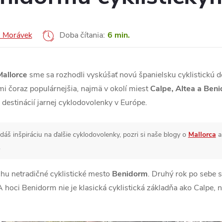
n Morávek
Doba čítania:
6 min.
Mallorce
sme sa rozhodli vyskúšať novú španielsku cyklistickú d
mi čoraz populárnejšia, najmä v okolí miest
Calpe, Altea a Ben
 destinácií jarnej cyklodovolenky v Európe.
dáš inšpiráciu na ďalšie cyklodovolenky, pozri si naše blogy o
Mallorca
.
chu netradičné cyklistické mesto
Benidorm
. Druhý rok po sebe s
 hoci Benidorm nie je klasická cyklistická základňa ako Calpe, 