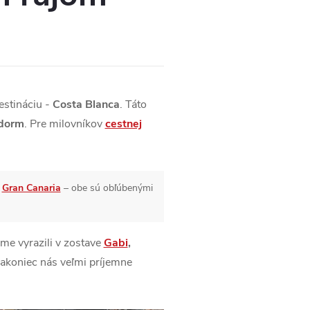
estináciu -
Costa Blanca
. Táto
idorm
. Pre milovníkov
cestnej
a
Gran Canaria
– obe sú obľúbenými
me vyrazili v zostave
Gabi
,
nakoniec nás veľmi príjemne