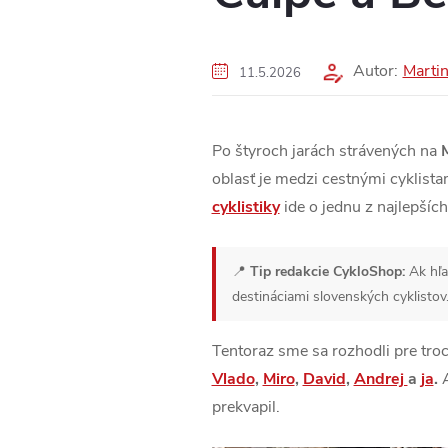
Autor:
Marti
11.5.2026
Po štyroch jarách strávených na
oblasť je medzi cestnými cyklista
cyklistiky
ide o jednu z najlepších
📍
Tip redakcie CykloShop:
Ak hľa
destináciami slovenských cyklistov
Tentoraz sme sa rozhodli pre tro
Vlado
,
Miro
,
David
,
Andrej
a
ja
.
A
prekvapil.