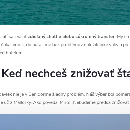
latí sa zvážiť
zdieľaný shuttle alebo súkromný transfer
. My sm
 čakal vodič, do auta sme bez problémov naložili bike vaky a po
red hotelom.
: Keď nechceš znižovať š
adaviek nie je v Benidorme žiadny problém. Náš výber bol pome
e už z Mallorky. Ako povedal Miro: „Nebudeme predsa znižovať 