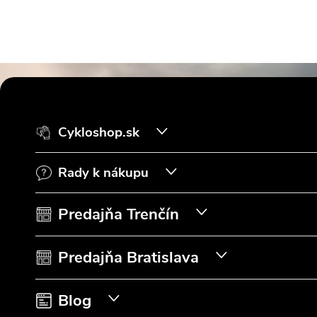
Z
á
Cykloshop.sk
p
Rady k nákupu
ä
t
Predajňa Trenčín
i
Predajňa Bratislava
e
Blog