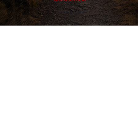
nastavenie cookies
Vytvoril Shoptet
Buďte v obraze! Novinky, rozhovory,
tipy a triky.