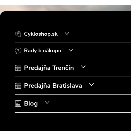
Z
á
Cykloshop.sk
p
Rady k nákupu
ä
t
Predajňa Trenčín
i
Predajňa Bratislava
e
Blog