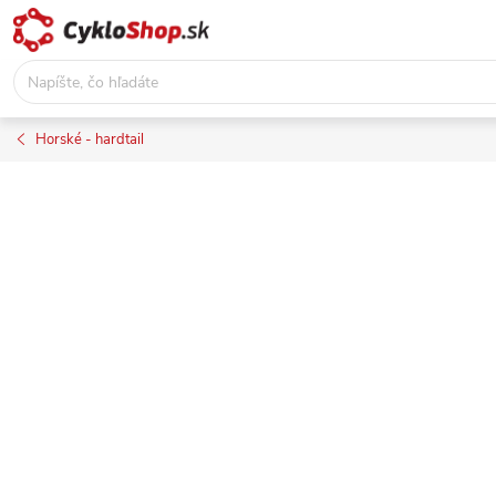
Prejsť
na
obsah
Horské - hardtail