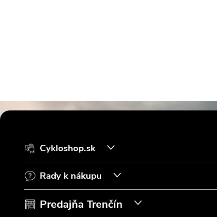
Z
á
Cykloshop.sk
p
Rady k nákupu
ä
t
Predajňa Trenčín