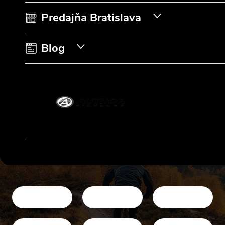
i
Predajňa Bratislava
e
Blog