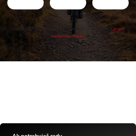
Copyright 2026
Cykloshop.sk
. Všetky práva vyhradené.
Upraviť
nastavenie cookies
Vytvoril Shoptet
Buďte v obraze! Novinky, rozhovory,
tipy a triky.