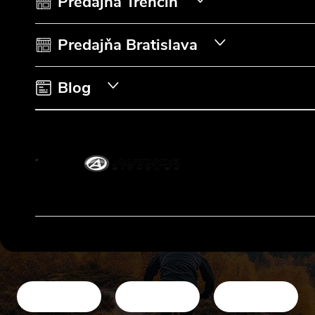
t
Predajňa Trenčín
i
Predajňa Bratislava
e
Blog