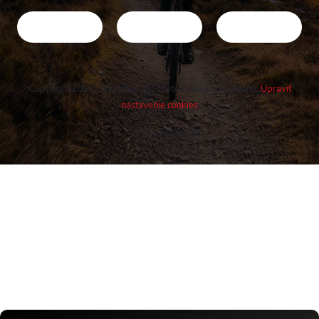
Copyright 2026
Cykloshop.sk
. Všetky práva vyhradené.
Upraviť
nastavenie cookies
Vytvoril Shoptet
Buďte v obraze! Novinky, rozhovory,
tipy a triky.