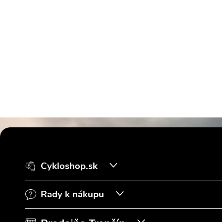
Z
á
Cykloshop.sk
p
Rady k nákupu
ä