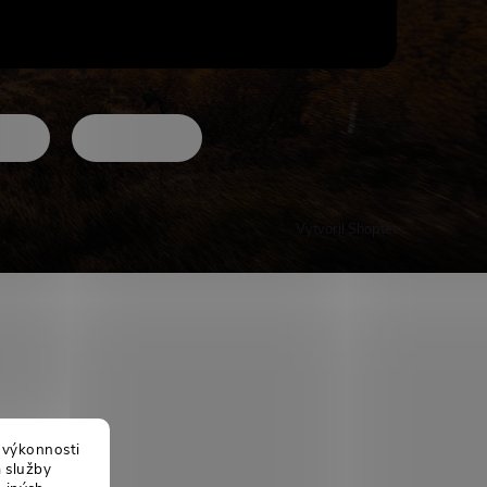
Vytvoril Shoptet
j výkonnosti
a služby