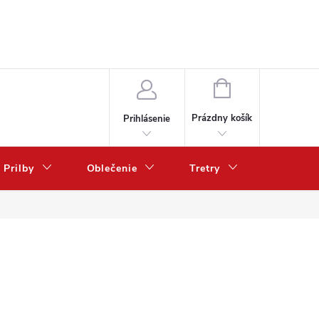
NÁKUPNÝ
KOŠÍK
Prázdny košík
Prihlásenie
Prilby
Oblečenie
Tretry
Poukazy