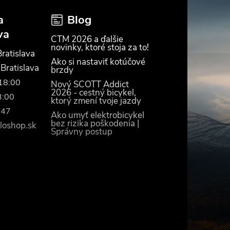
a
Blog
va
CTM 2026 a ďalšie
novinky, ktoré stoja za to!
ratislava
Ako si nastaviť kotúčové
 Bratislava
brzdy
–18:00
Nový SCOTT Addict
2026 - cestný bicykel,
3:00
ktorý zmení tvoje jazdy
447
Ako umyť elektrobicykel
bez rizika poškodenia |
loshop.sk
Správny postup