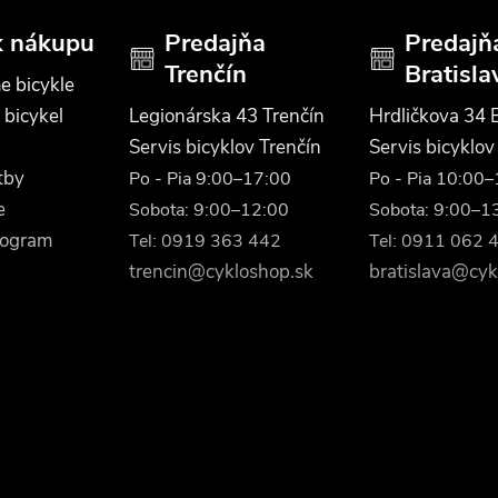
k nákupu
Predajňa
Predajň
Trenčín
Bratisla
e bicykle
 bicykel
Legionárska 43 Trenčín
Hrdličkova 34 B
Servis bicyklov Trenčín
Servis bicyklov
tby
Po - Pia 9:00–17:00
Po - Pia 10:00
e
Sobota: 9:00–12:00
Sobota: 9:00–1
rogram
Tel: 0919 363 442
Tel: 0911 062 
trencin@cykloshop.sk
bratislava@cyk