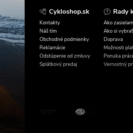
á
Cykloshop.sk
Rady 
p
Kontakty
Ako zasielam
ä
Náš tím
Ako si vybrať
Obchodné podmienky
Doprava
t
Reklamácie
Možnosti pla
Odstúpenie od zmluvy
Ponuka prác
i
Splátkový predaj
Vernostný p
e