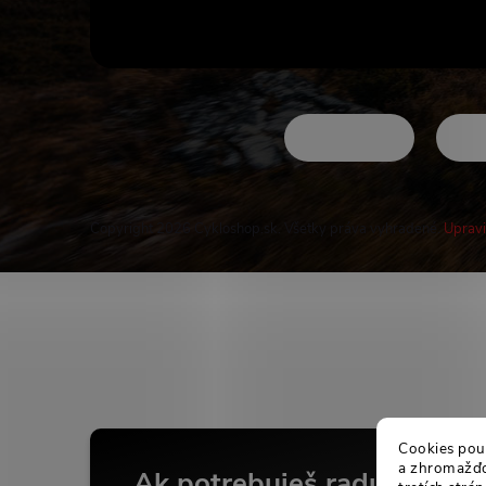
Copyright 2026
Cykloshop.sk
. Všetky práva vyhradené.
Upravi
Buďte v obraze
Cookies použ
a zhromažďov
Ak potrebuješ radu...