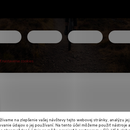
ť nastavenie cookies
! Novinky, rozhovory, tipy a triky.
ívame na zlepšenie vašej návštevy tejto webovej stránky, analýzu je
anie údajov o jej používaní. Na tento účel môžeme použiť nástroje 