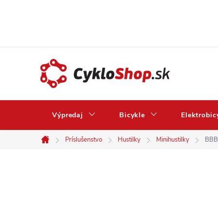
Prejsť
na
obsah
Výpredaj
Bicykle
Elektrobic
Príslušenstvo
Hustilky
Minihustilky
BBB 
Domov